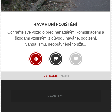
HAVARIJNÍ POJIŠTĚNÍ
Ochraňte své vozidlo před nenadálými komplikacemi a
škodami vzniklými z důvodu havárie, odcizení,
vandalismu, neoprávněného užit...
JSTE ZDE:
HOME
NAVIGACE