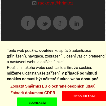
rackova@hrim.cz
AKTUALITY NA EMAIL
Tento web používá
cookies
ke správě autentizace
(přihlášení), navigace, zobrazení, uložení vašich preferencí
a nastavení webu a dalších funkcí.
Použitím našeho webu souhlasíte s tím, že cookies
můžeme uložit na vaše zařízení.
V případě odmítnutí
cookies nemusí být některé funkce webu dostupné.
Zobrazit
Směrnici EU o ochraně osobních údajů
Zobrazit
dokument GDPR
NESOUHLASÍM
SOUHLASÍM