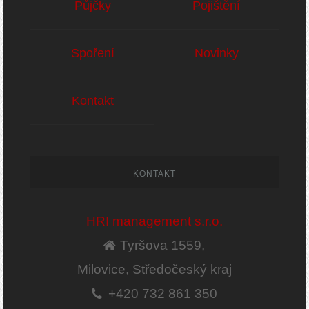
Půjčky
Pojištění
Spoření
Novinky
Kontakt
KONTAKT
HRI management s.r.o.
Tyršova 1559,
Milovice, Středočeský kraj
+420 732 861 350