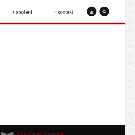
+ spoření
+ kontakt
Finanční poradenství