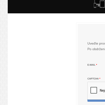
Uveďte pros
Po obdržení
E-MAIL
*
CAPTCHA
*
POT