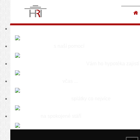
Finanční poradenství pro každého
Splňte si své sny
s naší pomocí
Byt, dům či ateliér s naší pomocí
Vám ho hypotéka zajistí
Zajistěte svou rodinu
včas ...
S naší pomocí snižte své
splátky co nejvíce
Zajistěte se
na spokojené stáří