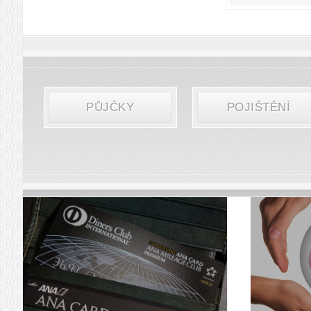
PŮJČKY
POJIŠTĚNÍ