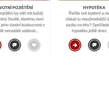
IVOTNÍ POJIŠTĚNÍ
HYPOTÉKA
pojištění by měl mít každý
Řešíte své bydlení a rá
dný člověk, kterému není
získali tu nejvýhodnější
 jeho vlastní budoucnost v
sazbu na trhu? Spočítejt
dě nenadálé události...
hypotéku ještě dnes. 