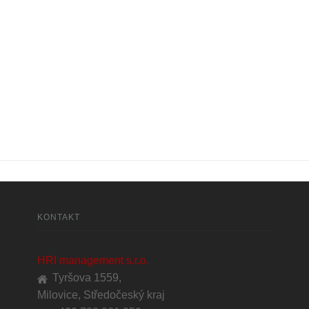
KONTAKT
HRI management s.r.o.
Tyršova 1559,
Milovice, Středočeský kraj