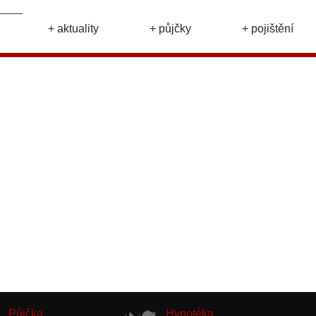
+ aktuality
+ půjčky
+ pojištění
Půjčka
Hypotéka