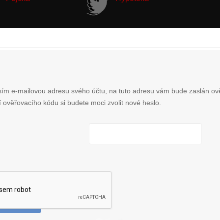
ím e-mailovou adresu svého účtu, na tuto adresu vám bude zaslán ov
 ověřovacího kódu si budete moci zvolit nové heslo.
VRDIT