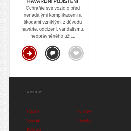
HAVARIJNÍ POJIŠTĚNÍ
Ochraňte své vozidlo před
nenadálými komplikacemi a
škodami vzniklými z důvodu
havárie, odcizení, vandalismu,
neoprávněného užit...
NAVIGACE
Půjčky
Pojištění
Spoření
Novinky
Kontakt