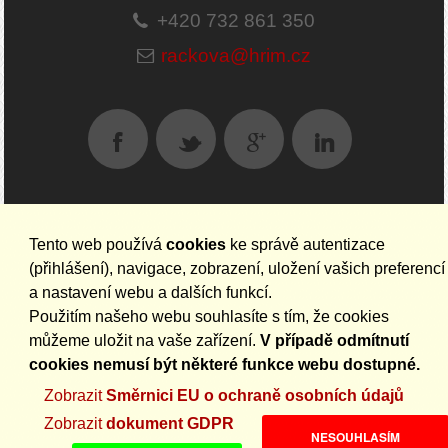
+420 732 861 350
rackova@hrim.cz
Tento web používá
cookies
ke správě autentizace
AKTUALITY NA EMAIL
(přihlášení), navigace, zobrazení, uložení vašich preferencí
a nastavení webu a dalších funkcí.
Použitím našeho webu souhlasíte s tím, že cookies
můžeme uložit na vaše zařízení.
V případě odmítnutí
cookies nemusí být některé funkce webu dostupné.
Zobrazit
Směrnici EU o ochraně osobních údajů
Zobrazit
dokument GDPR
NESOUHLASÍM