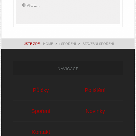
VÍCE...
JSTE ZDE:
HOME
>
+ SPOŘENÍ
>
STAVEBNÍ SPOŘENÍ
NAVIGACE
Půjčky
Pojištění
Spoření
Novinky
Kontakt