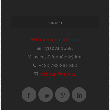
KONTAKT
HRI management s.r.o.
Tyršova 1559,
Milovice, Středočeský kraj
+420 732 861 350
rackova@hrim.cz