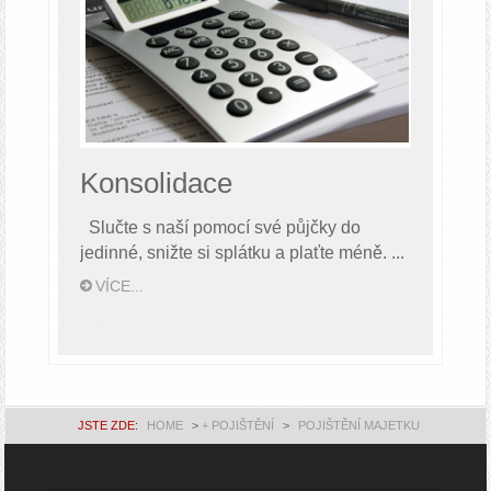
Konsolidace
Slučte s naší pomocí své půjčky do
jedinné, snižte si splátku a plaťte méně. ...
VÍCE...
JSTE ZDE:
HOME
>
+ POJIŠTĚNÍ
>
POJIŠTĚNÍ MAJETKU