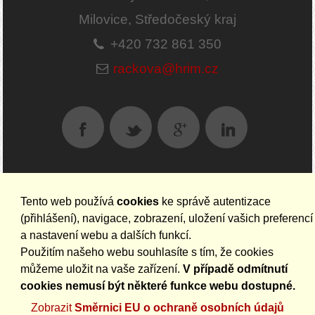
Milovice, Středočeský kraj
+420 732 861 350
rackova@hrim.cz
Tento web používá
cookies
ke správě autentizace
AKTUALITY NA EMAIL
(přihlášení), navigace, zobrazení, uložení vašich preferencí
a nastavení webu a dalších funkcí.
Použitím našeho webu souhlasíte s tím, že cookies
můžeme uložit na vaše zařízení.
V případě odmítnutí
cookies nemusí být některé funkce webu dostupné.
Zobrazit
Směrnici EU o ochraně osobních údajů