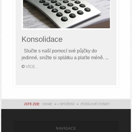
Konsolidace
Slučte s naší pomocí své půjčky do
jedinné, snižte si splátku a plaťte méně. ...
VÍCE...
JSTE ZDE:
HOME
>
+ SPOŘENÍ
>
PODÍLOVÉ FONDY
NAVIGACE