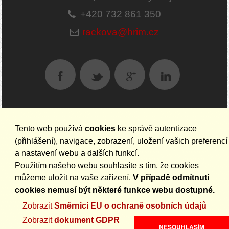
+420 732 861 350
rackova@hrim.cz
Tento web používá
cookies
ke správě autentizace
AKTUALITY NA EMAIL
(přihlášení), navigace, zobrazení, uložení vašich preferencí
a nastavení webu a dalších funkcí.
Použitím našeho webu souhlasíte s tím, že cookies
můžeme uložit na vaše zařízení.
V případě odmítnutí
cookies nemusí být některé funkce webu dostupné.
Zobrazit
Směrnici EU o ochraně osobních údajů
Zobrazit
dokument GDPR
NESOUHLASÍM